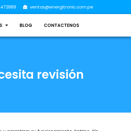
8472889
ventas@energitronic.com.pe
S
BLOG
CONTACTENOS
cesita revisión