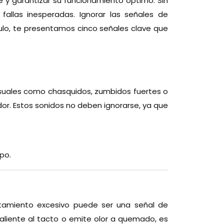
e y garantizar su funcionamiento óptimo. Sin
fallas inesperadas. Ignorar las señales de
ículo, te presentamos cinco señales clave que
usuales como chasquidos, zumbidos fuertes o
r. Estos sonidos no deben ignorarse, ya que
po.
ntamiento excesivo puede ser una señal de
caliente al tacto o emite olor a quemado, es