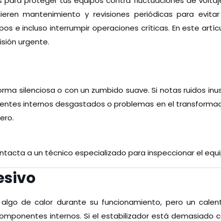
es para proteger tus equipos contra fluctuaciones de voltaj
ieren mantenimiento y revisiones periódicas para evitar 
os e incluso interrumpir operaciones críticas. En este art
isión urgente.
orma silenciosa o con un zumbido suave. Si notas ruidos in
nentes internos desgastados o problemas en el transformado
ero.
tacta a un técnico especializado para inspeccionar el equi
esivo
n algo de calor durante su funcionamiento, pero un cale
 componentes internos. Si el estabilizador está demasiado 