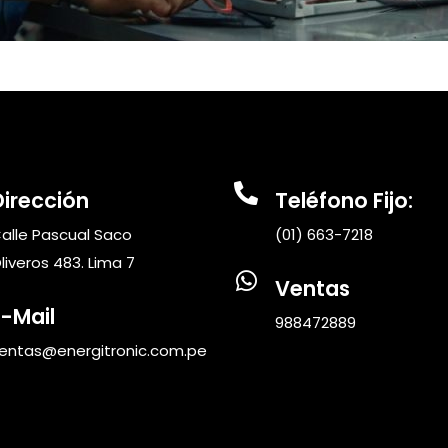
Dirección
Teléfono Fijo:
alle Pascual Saco
(01) 663-7218
liveros 483. Lima 7
Ventas
E-Mail
988472889
entas@energitronic.com.pe