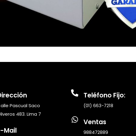
Dirección
Teléfono Fijo:
alle Pascual Saco
(01) 663-7218
liveros 483. Lima 7
Ventas
E-Mail
988472889