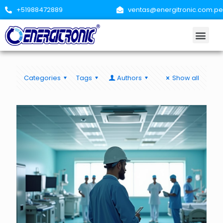
+51988472889
ventas@energitronic.com.pe
Categories
Tags
Authors
Show all